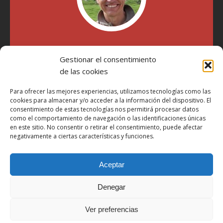
"Soy Manel Hospido, nací en Valencia en 1969 y desde el
Gestionar el consentimiento
año 2007 he escrito sobre motos en distintos medios.
Millatrece.com es una apuesta por escribir sobre lo que me
de las cookies
gusta de manera sincera y honesta. Pasa, ponte cómodo y
participa"
Para ofrecer las mejores experiencias, utilizamos tecnologías como las
cookies para almacenar y/o acceder a la información del dispositivo. El
consentimiento de estas tecnologías nos permitirá procesar datos
como el comportamiento de navegación o las identificaciones únicas
Aviso Legal
en este sitio. No consentir o retirar el consentimiento, puede afectar
Política de Privacidad
negativamente a ciertas características y funciones.
Política de Cookies
Aceptar
Más Información sobre Cookies
LOPD
Denegar
Términos y condiciones
Ver preferencias