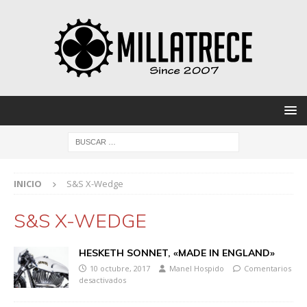
INICIO
S&S X-Wedge
S&S X-WEDGE
HESKETH SONNET, «MADE IN ENGLAND»
10 octubre, 2017
Manel Hospido
Comentarios
desactivados