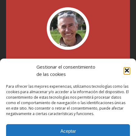
"Soy Manel Hospido, nací en Valencia en 1969 y desde el
Gestionar el consentimiento
año 2007 he escrito sobre motos en distintos medios.
Millatrece.com es una apuesta por escribir sobre lo que me
de las cookies
gusta de manera sincera y honesta. Pasa, ponte cómodo y
participa"
Para ofrecer las mejores experiencias, utilizamos tecnologías como las
cookies para almacenar y/o acceder a la información del dispositivo. El
consentimiento de estas tecnologías nos permitirá procesar datos
como el comportamiento de navegación o las identificaciones únicas
Aviso Legal
en este sitio. No consentir o retirar el consentimiento, puede afectar
Política de Privacidad
negativamente a ciertas características y funciones.
Política de Cookies
Aceptar
Más Información sobre Cookies