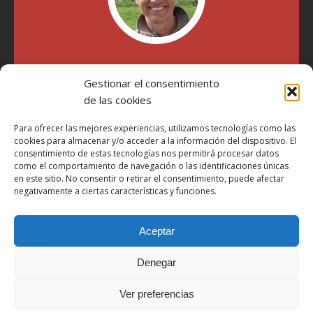
"Soy Manel Hospido, nací en Valencia en 1969 y desde el
Gestionar el consentimiento
año 2007 he escrito sobre motos en distintos medios.
Millatrece.com es una apuesta por escribir sobre lo que me
de las cookies
gusta de manera sincera y honesta. Pasa, ponte cómodo y
participa"
Para ofrecer las mejores experiencias, utilizamos tecnologías como las
cookies para almacenar y/o acceder a la información del dispositivo. El
consentimiento de estas tecnologías nos permitirá procesar datos
como el comportamiento de navegación o las identificaciones únicas
Aviso Legal
en este sitio. No consentir o retirar el consentimiento, puede afectar
Política de Privacidad
negativamente a ciertas características y funciones.
Política de Cookies
Aceptar
Más Información sobre Cookies
LOPD
Denegar
Términos y condiciones
Ver preferencias