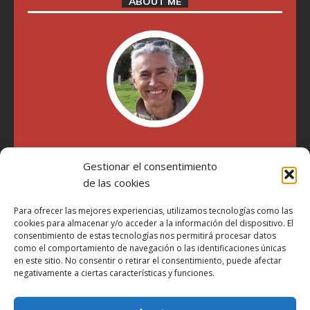
ABOUT ME
"Soy Manel Hospido, nací en Valencia en 1969 y desde el
Gestionar el consentimiento
año 2007 he escrito sobre motos en distintos medios.
Millatrece.com es una apuesta por escribir sobre lo que me
de las cookies
gusta de manera sincera y honesta. Pasa, ponte cómodo y
participa"
Para ofrecer las mejores experiencias, utilizamos tecnologías como las
cookies para almacenar y/o acceder a la información del dispositivo. El
consentimiento de estas tecnologías nos permitirá procesar datos
como el comportamiento de navegación o las identificaciones únicas
Aviso Legal
en este sitio. No consentir o retirar el consentimiento, puede afectar
Política de Privacidad
negativamente a ciertas características y funciones.
Política de Cookies