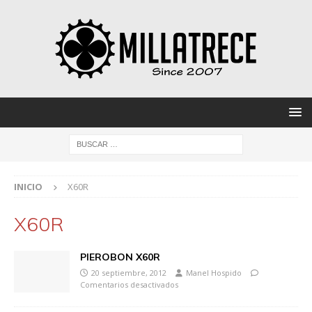
INICIO
X60R
X60R
PIEROBON X60R
20 septiembre, 2012
Manel Hospido
Comentarios desactivados