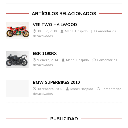
ARTÍCULOS RELACIONADOS
VEE TWO HAILWOOD
19 julio, 2019
Manel Hospido
Comentarios
desactivados
EBR 1190RX
9 enero, 2014
Manel Hospido
Comentarios
desactivados
BMW SUPERBIKES 2010
10 febrero, 2010
Manel Hospido
Comentarios
desactivados
PUBLICIDAD