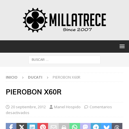
INICIO
DUCATI
PIEROBON X60R
PIEROBON X60R
20 septiembre, 2012
Manel Hospido
Comentarios
desactivados