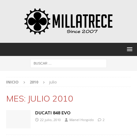
INICIO
2010
julio
MES:
JULIO 2010
DUCATI 848 EVO
22 julio, 2010
Manel Hospido
2