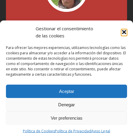
"Soy Manel Hospido, nací en Valencia en 1969 y desde el
año 2007 he escrito sobre motos en distintos medios.
Gestionar el consentimiento
Millatrece.com es una apuesta por escribir sobre lo que me
de las cookies
gusta de manera sincera y honesta. Pasa, ponte cómodo y
participa"
Para ofrecer las mejores experiencias, utilizamos tecnologías como las
cookies para almacenar y/o acceder a la información del dispositivo. El
consentimiento de estas tecnologías nos permitirá procesar datos
Aviso Legal
como el comportamiento de navegación o las identificaciones únicas
en este sitio. No consentir o retirar el consentimiento, puede afectar
Política de Privacidad
negativamente a ciertas características y funciones.
Política de Cookies
Aceptar
Más Información sobre Cookies
LOPD
Denegar
Términos y condiciones
Ver preferencias
Derechos de autor © 2026 | Tema de WordPress MH Magazine por
Política de Cookies
Política de Privacidad
Aviso Legal
MH Themes