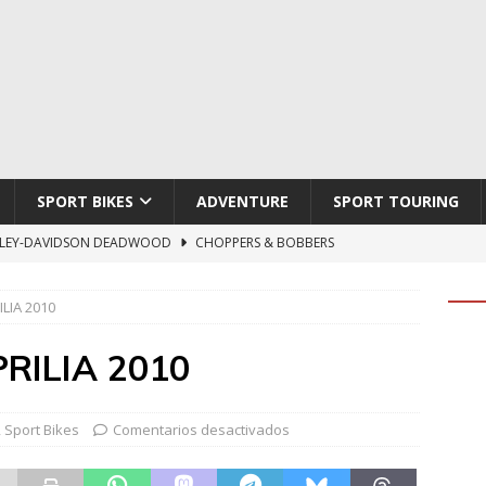
SPORT BIKES
ADVENTURE
SPORT TOURING
LEY-DAVIDSON DEADWOOD
CHOPPERS & BOBBERS
TON ATLAS APEX
ADVENTURE
LIA 2010
TI HYPERMOTARD V2 SP
DUCATI
790 DUKE 2027
KTM
RILIA 2010
LOBO CYCLES ROYAL BLOOD
ARTESANOS
,
Sport Bikes
Comentarios desactivados