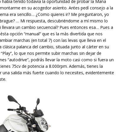
o había tenido todavía la oportunidad de probar la Mana
 a montarme en su acogedor asiento. Antes pedí consejo a la
l tema era sencillo… ¿Como quieres ir? Me preguntaron, yo
brague? … Mi respuesta, descubriéndome a mí mismo lo
 llevara un cambio secuencial? Pues entonces esa… Pues a
 ésta opción “manual” que es la más divertida que nos
mbiar marchas (en total 7) con las levas que lleva en el
a clásica palanca del cambio, situada junto al cárter en su
 “Play”, lo que nos permite subir marchas sin dejar de
ones “autodrive”, podrás llevar la moto casi como si fuera un
tienes 75cv de potencia a 8.000rpm. Además, tienes la
ir una salida más fuerte cuando lo necesites, evidentemente
ste.