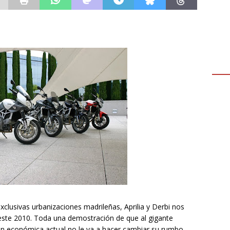
xclusivas urbanizaciones madrileñas, Aprilia y Derbi nos
este 2010. Toda una demostración de que al gigante
ción económica actual no le va a hacer cambiar su rumbo.