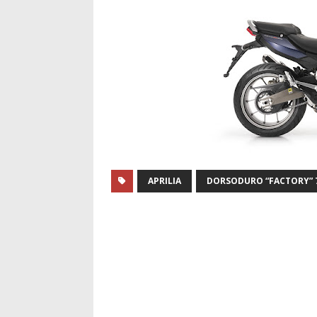
APRILIA
DORSODURO “FACTORY” 