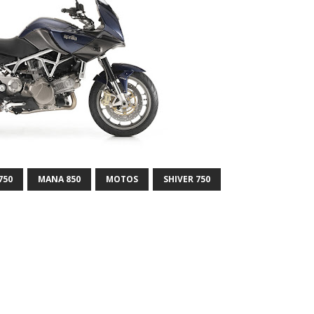
750
MANA 850
MOTOS
SHIVER 750