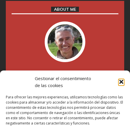
ABOUT ME
"Soy Manel Hospido, nací en Valencia en 1969 y desde el
Gestionar el consentimiento
año 2007 he escrito sobre motos en distintos medios.
Millatrece.com es una apuesta por escribir sobre lo que me
de las cookies
gusta de manera sincera y honesta. Pasa, ponte cómodo y
participa"
Para ofrecer las mejores experiencias, utilizamos tecnologías como las
cookies para almacenar y/o acceder a la información del dispositivo. El
consentimiento de estas tecnologías nos permitirá procesar datos
como el comportamiento de navegación o las identificaciones únicas
Aviso Legal
en este sitio. No consentir o retirar el consentimiento, puede afectar
Política de Privacidad
negativamente a ciertas características y funciones.