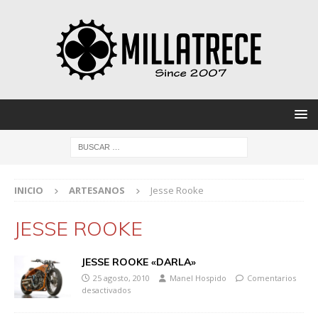
INICIO
ARTESANOS
Jesse Rooke
JESSE ROOKE
JESSE ROOKE «DARLA»
25 agosto, 2010
Manel Hospido
Comentarios
desactivados