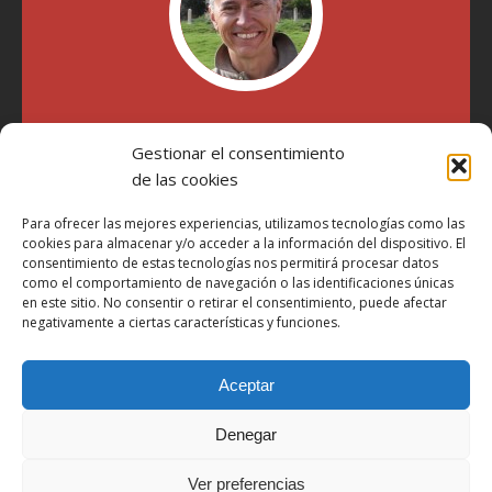
"Soy Manel Hospido, nací en Valencia en 1969 y desde el
Gestionar el consentimiento
año 2007 he escrito sobre motos en distintos medios.
Millatrece.com es una apuesta por escribir sobre lo que me
de las cookies
gusta de manera sincera y honesta. Pasa, ponte cómodo y
participa"
Para ofrecer las mejores experiencias, utilizamos tecnologías como las
cookies para almacenar y/o acceder a la información del dispositivo. El
consentimiento de estas tecnologías nos permitirá procesar datos
como el comportamiento de navegación o las identificaciones únicas
Aviso Legal
en este sitio. No consentir o retirar el consentimiento, puede afectar
Política de Privacidad
negativamente a ciertas características y funciones.
Política de Cookies
Aceptar
Más Información sobre Cookies
LOPD
Denegar
Términos y condiciones
Ver preferencias