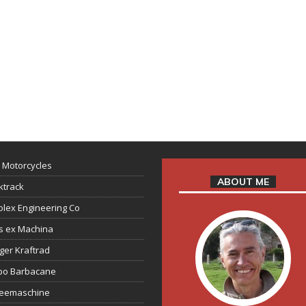
 Motorcycles
ABOUT ME
ktrack
lex Engineering Co
s ex Machina
ger Kraftrad
ppo Barbacane
feemaschine