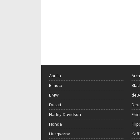
Aprilia
Arch
Bimota
Blac
BMW
deBo
Ducati
Deu
Harley-Davidson
Ehin
Honda
Fili
Husqvarna
Kaf