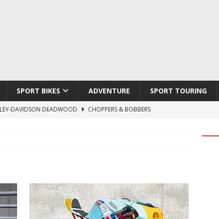
SPORT BIKES
ADVENTURE
SPORT TOURING
LEY-DAVIDSON DEADWOOD
CHOPPERS & BOBBERS
TON ATLAS APEX
ADVENTURE
TI HYPERMOTARD V2 SP
DUCATI
790 DUKE 2027
KTM
LOBO CYCLES ROYAL BLOOD
ARTESANOS