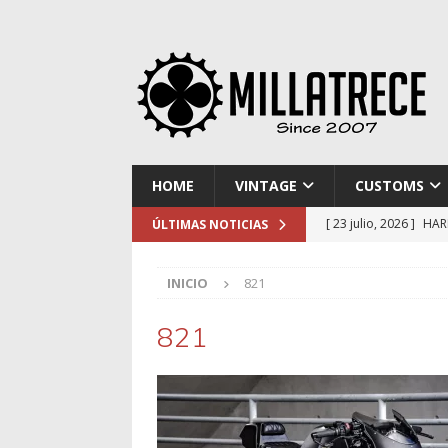
HOME
VINTAGE
CUSTOMS
[ 23 julio, 2026 ]
HAR
ÚLTIMAS NOTICIAS
[ 16 julio, 2026 ]
NOR
INICIO
821
[ 9 julio, 2026 ]
DUCA
[ 2 julio, 2026 ]
KTM 
821
[ 30 julio, 2026 ]
EL 