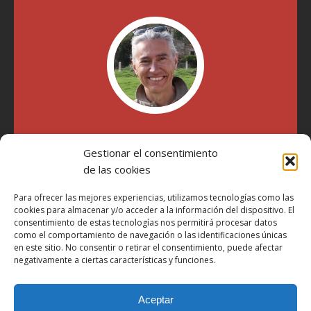
"Soy Manel Hospido, nací en Valencia en 1969 y desde el
Gestionar el consentimiento
año 2007 he escrito sobre motos en distintos medios.
Millatrece.com es una apuesta por escribir sobre lo que me
de las cookies
gusta de manera sincera y honesta. Pasa, ponte cómodo y
participa"
Para ofrecer las mejores experiencias, utilizamos tecnologías como las
cookies para almacenar y/o acceder a la información del dispositivo. El
consentimiento de estas tecnologías nos permitirá procesar datos
como el comportamiento de navegación o las identificaciones únicas
Aviso Legal
en este sitio. No consentir o retirar el consentimiento, puede afectar
Política de Privacidad
negativamente a ciertas características y funciones.
Política de Cookies
Aceptar
Más Información sobre Cookies