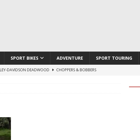
SPORT BIKES
ADVENTURE
SPORT TOURING
LEY-DAVIDSON DEADWOOD
CHOPPERS & BOBBERS
TON ATLAS APEX
ADVENTURE
TI HYPERMOTARD V2 SP
DUCATI
790 DUKE 2027
KTM
LOBO CYCLES ROYAL BLOOD
ARTESANOS