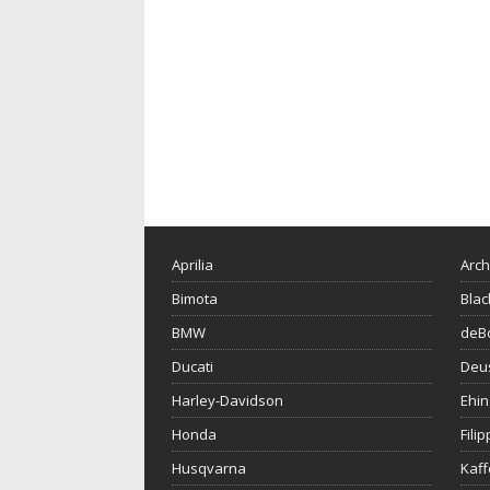
Aprilia
Arch
Bimota
Blac
BMW
deBo
Ducati
Deu
Harley-Davidson
Ehin
Honda
Fili
Husqvarna
Kaf