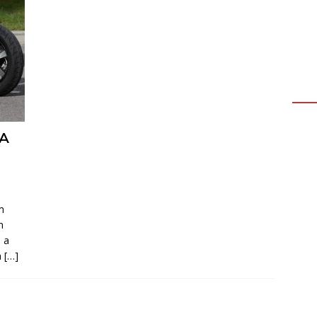
CA
m
m
s a
a
[…]