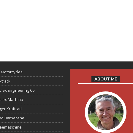
 Motorcycles
ABOUT ME
ktrack
lex Engineering Co
s ex Machina
ger Kraftrad
ppo Barbacane
feemaschine