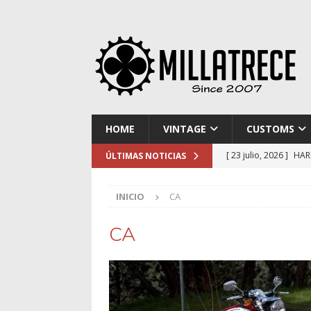
HOME
VINTAGE
CUSTOMS
[ 23 julio, 2026 ]
HAR
ÚLTIMAS NOTICIAS
[ 16 julio, 2026 ]
NOR
INICIO
CA
[ 9 julio, 2026 ]
DUCA
[ 2 julio, 2026 ]
KTM 
CA
[ 30 julio, 2026 ]
EL 