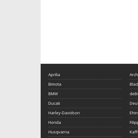
Aprilia
Arch
Bimota
Blac
BMW
deBo
Ducati
Deu
Harley-Davidson
Ehin
Honda
Fili
Husqvarna
Kaf