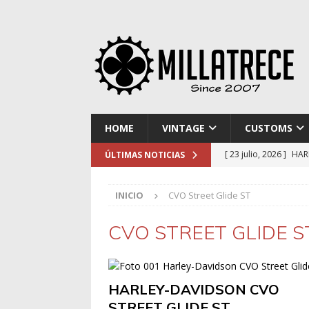
HOME
VINTAGE
CUSTOMS
[ 23 julio, 2026 ]
HAR
ÚLTIMAS NOTICIAS
[ 16 julio, 2026 ]
NOR
INICIO
CVO Street Glide ST
[ 9 julio, 2026 ]
DUCA
[ 2 julio, 2026 ]
KTM 
CVO STREET GLIDE S
[ 30 julio, 2026 ]
EL 
HARLEY-DAVIDSON CVO
STREET GLIDE ST