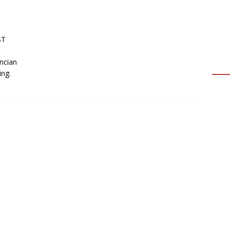
ST
ncian
ing.