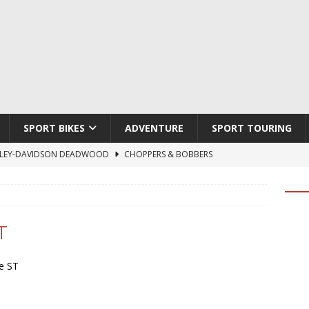
SPORT BIKES
ADVENTURE
SPORT TOURING
LEY-DAVIDSON DEADWOOD
CHOPPERS & BOBBERS
TON ATLAS APEX
ADVENTURE
TI HYPERMOTARD V2 SP
DUCATI
790 DUKE 2027
KTM
T
LOBO CYCLES ROYAL BLOOD
ARTESANOS