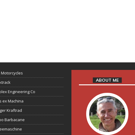
 Motorcycles
ABOUT ME
ktrack
lex Engineering Co
s ex Machina
ger Kraftrad
ppo Barbacane
feemaschine