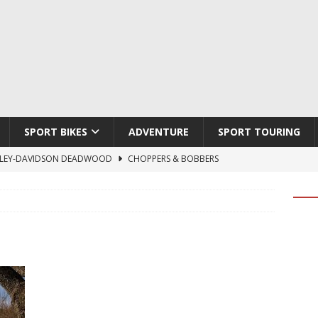
SPORT BIKES
ADVENTURE
SPORT TOURING
LEY-DAVIDSON DEADWOOD
CHOPPERS & BOBBERS
TON ATLAS APEX
ADVENTURE
TI HYPERMOTARD V2 SP
DUCATI
790 DUKE 2027
KTM
LOBO CYCLES ROYAL BLOOD
ARTESANOS