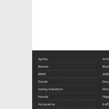
Aprilia
Arch
Bimota
Blac
BMW
deBo
Ducati
Deu
Harley-Davidson
Ehin
Honda
Fili
Husqvarna
Kaf