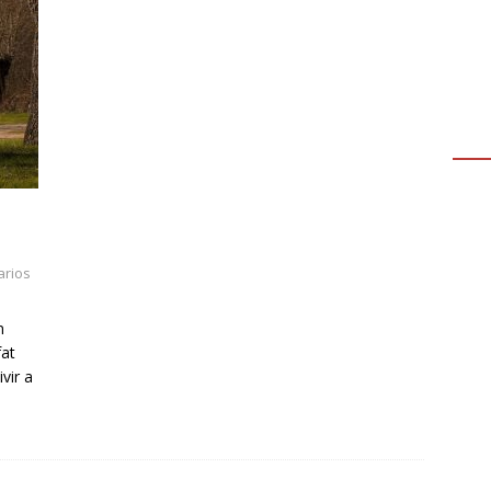
,
rios
n
fat
vir a