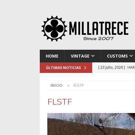
HOME
VINTAGE
CUSTOMS
[ 23 julio, 2026 ]
HAR
ÚLTIMAS NOTICIAS
[ 16 julio, 2026 ]
NOR
INICIO
FLSTF
[ 9 julio, 2026 ]
DUCA
[ 2 julio, 2026 ]
KTM 
FLSTF
[ 30 julio, 2026 ]
EL 