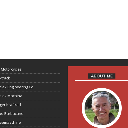
 Motorcycles
ABOUT ME
ktrack
lex Engineering Co
s ex Machina
ger Kraftrad
ppo Barbacane
feemaschine