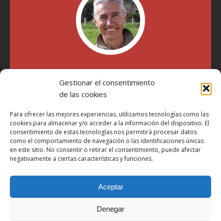
"Soy Manel Hospido, nací en Valencia en 1969 y desde el
año 2007 he escrito sobre motos en distintos medios.
Gestionar el consentimiento
Millatrece.com es una apuesta por escribir sobre lo que me
de las cookies
gusta de manera sincera y honesta. Pasa, ponte cómodo y
participa"
Para ofrecer las mejores experiencias, utilizamos tecnologías como las
cookies para almacenar y/o acceder a la información del dispositivo. El
consentimiento de estas tecnologías nos permitirá procesar datos
como el comportamiento de navegación o las identificaciones únicas
Aviso Legal
en este sitio. No consentir o retirar el consentimiento, puede afectar
Política de Privacidad
negativamente a ciertas características y funciones.
Política de Cookies
Aceptar
Más Información sobre Cookies
LOPD
Denegar
Términos y condiciones