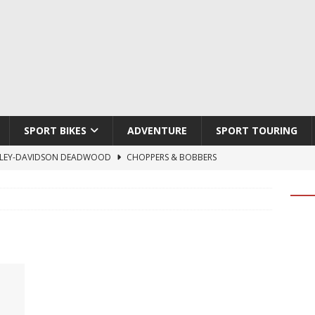
SPORT BIKES
ADVENTURE
SPORT TOURING
LEY-DAVIDSON DEADWOOD
CHOPPERS & BOBBERS
TON ATLAS APEX
ADVENTURE
TI HYPERMOTARD V2 SP
DUCATI
790 DUKE 2027
KTM
LOBO CYCLES ROYAL BLOOD
ARTESANOS