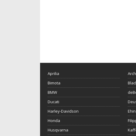
Aprilia
Arch
Bimota
Blac
BMW
deBo
Ducati
Deu
Harley-Davidson
Ehin
Honda
Fili
Husqvarna
Kaf