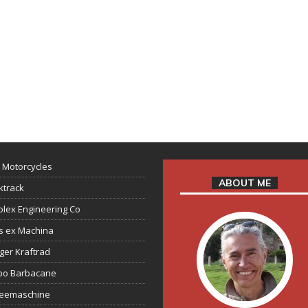
 Motorcycles
ABOUT ME
ktrack
lex Engineering Co
s ex Machina
ger Kraftrad
ppo Barbacane
feemaschine