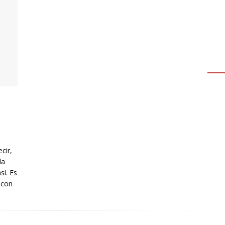
cir,
la
sí. Es
 con