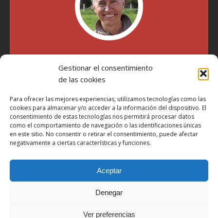
"Soy Manel Hospido, nací en Valencia en 1969 y desde el
Gestionar el consentimiento
año 2007 he escrito sobre motos en distintos medios.
Millatrece.com es una apuesta por escribir sobre lo que me
de las cookies
gusta de manera sincera y honesta. Pasa, ponte cómodo y
participa"
Para ofrecer las mejores experiencias, utilizamos tecnologías como las
cookies para almacenar y/o acceder a la información del dispositivo. El
consentimiento de estas tecnologías nos permitirá procesar datos
como el comportamiento de navegación o las identificaciones únicas
Aviso Legal
en este sitio. No consentir o retirar el consentimiento, puede afectar
Política de Privacidad
negativamente a ciertas características y funciones.
Política de Cookies
Aceptar
Más Información sobre Cookies
LOPD
Denegar
Términos y condiciones
Ver preferencias