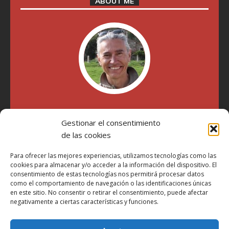
ABOUT ME
"Soy Manel Hospido, nací en Valencia en 1969 y desde el
Gestionar el consentimiento
año 2007 he escrito sobre motos en distintos medios.
Millatrece.com es una apuesta por escribir sobre lo que me
de las cookies
gusta de manera sincera y honesta. Pasa, ponte cómodo y
participa"
Para ofrecer las mejores experiencias, utilizamos tecnologías como las
cookies para almacenar y/o acceder a la información del dispositivo. El
consentimiento de estas tecnologías nos permitirá procesar datos
como el comportamiento de navegación o las identificaciones únicas
Aviso Legal
en este sitio. No consentir o retirar el consentimiento, puede afectar
Política de Privacidad
negativamente a ciertas características y funciones.
Política de Cookies