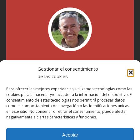
"Soy Manel Hospido, nací en Valencia en 1969 y desde el
Gestionar el consentimiento
año 2007 he escrito sobre motos en distintos medios.
Millatrece.com es una apuesta por escribir sobre lo que me
de las cookies
gusta de manera sincera y honesta. Pasa, ponte cómodo y
participa"
Para ofrecer las mejores experiencias, utilizamos tecnologías como las
cookies para almacenar y/o acceder a la información del dispositivo. El
consentimiento de estas tecnologías nos permitirá procesar datos
como el comportamiento de navegación o las identificaciones únicas
Aviso Legal
en este sitio. No consentir o retirar el consentimiento, puede afectar
Política de Privacidad
negativamente a ciertas características y funciones.
Política de Cookies
Aceptar
Más Información sobre Cookies