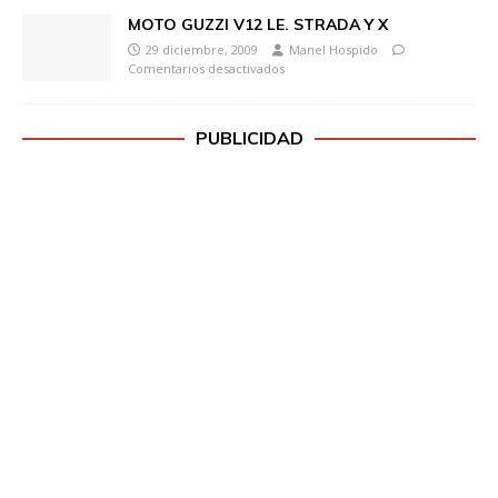
MOTO GUZZI V12 LE. STRADA Y X
29 diciembre, 2009
Manel Hospido
Comentarios desactivados
PUBLICIDAD