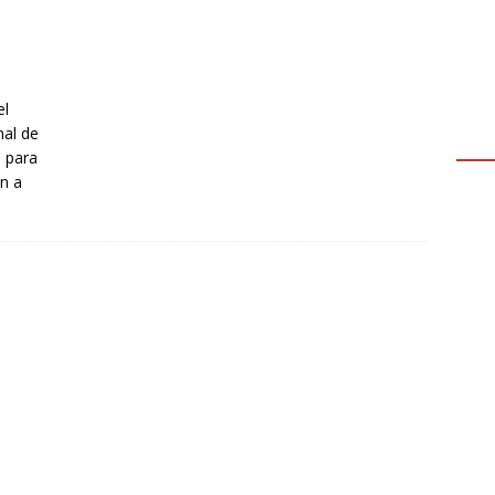
el
nal de
a para
an a