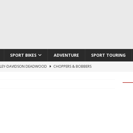
SPORT BIKES
ADVENTURE
SPORT TOURING
LEY-DAVIDSON DEADWOOD
CHOPPERS & BOBBERS
TON ATLAS APEX
ADVENTURE
TI HYPERMOTARD V2 SP
DUCATI
790 DUKE 2027
KTM
LOBO CYCLES ROYAL BLOOD
ARTESANOS