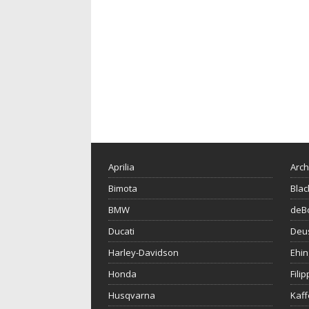
Aprilia
Arch
Bimota
Blac
BMW
deBo
Ducati
Deu
Harley-Davidson
Ehin
Honda
Fili
Husqvarna
Kaf