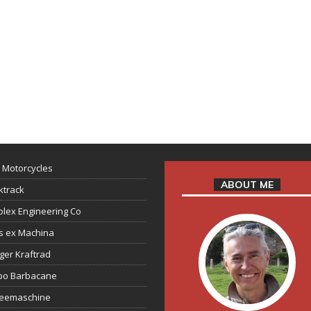
 Motorcycles
ABOUT ME
ktrack
lex Engineering Co
s ex Machina
ger Kraftrad
ppo Barbacane
feemaschine