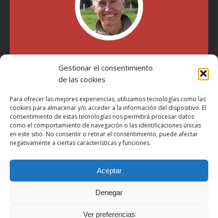
"Soy Manel Hospido, nací en Valencia en 1969 y desde el
Gestionar el consentimiento
año 2007 he escrito sobre motos en distintos medios.
Millatrece.com es una apuesta por escribir sobre lo que me
de las cookies
gusta de manera sincera y honesta. Pasa, ponte cómodo y
participa"
Para ofrecer las mejores experiencias, utilizamos tecnologías como las
cookies para almacenar y/o acceder a la información del dispositivo. El
consentimiento de estas tecnologías nos permitirá procesar datos
como el comportamiento de navegación o las identificaciones únicas
Aviso Legal
en este sitio. No consentir o retirar el consentimiento, puede afectar
Política de Privacidad
negativamente a ciertas características y funciones.
Política de Cookies
Aceptar
Más Información sobre Cookies
LOPD
Denegar
Términos y condiciones
Ver preferencias