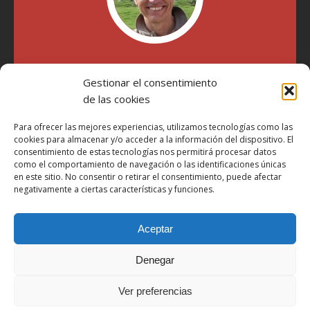
"Soy Manel Hospido, nací en Valencia en 1969 y desde el
Gestionar el consentimiento
año 2007 he escrito sobre motos en distintos medios.
Millatrece.com es una apuesta por escribir sobre lo que me
de las cookies
gusta de manera sincera y honesta. Pasa, ponte cómodo y
participa"
Para ofrecer las mejores experiencias, utilizamos tecnologías como las
cookies para almacenar y/o acceder a la información del dispositivo. El
consentimiento de estas tecnologías nos permitirá procesar datos
como el comportamiento de navegación o las identificaciones únicas
Aviso Legal
en este sitio. No consentir o retirar el consentimiento, puede afectar
Política de Privacidad
negativamente a ciertas características y funciones.
Política de Cookies
Aceptar
Más Información sobre Cookies
LOPD
Denegar
Términos y condiciones
Ver preferencias