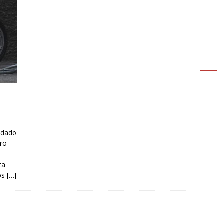
ndado
ero
ta
tos
[…]