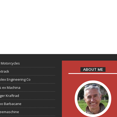
 Motorcycles
ABOUT ME
ktrack
lex Engineering Co
s ex Machina
ger Kraftrad
ppo Barbacane
feemaschine