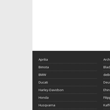
Aprilia
Arch
Bimota
Blac
BMW
deBo
Ducati
Deu
Harley-Davidson
Ehin
Honda
Fili
Husqvarna
Kaf