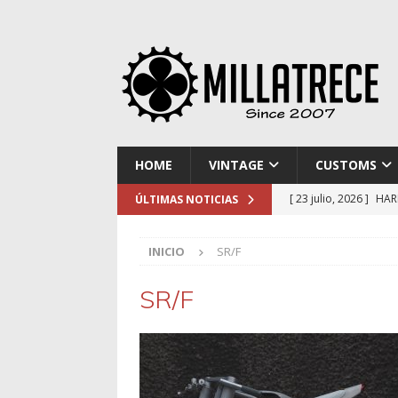
HOME
VINTAGE
CUSTOMS
[ 23 julio, 2026 ]
HAR
ÚLTIMAS NOTICIAS
[ 16 julio, 2026 ]
NOR
INICIO
SR/F
[ 9 julio, 2026 ]
DUCA
[ 2 julio, 2026 ]
KTM 
SR/F
[ 30 julio, 2026 ]
EL 