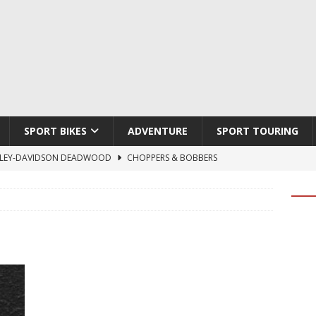
SPORT BIKES
ADVENTURE
SPORT TOURING
LEY-DAVIDSON DEADWOOD
CHOPPERS & BOBBERS
TON ATLAS APEX
ADVENTURE
TI HYPERMOTARD V2 SP
DUCATI
790 DUKE 2027
KTM
LOBO CYCLES ROYAL BLOOD
ARTESANOS