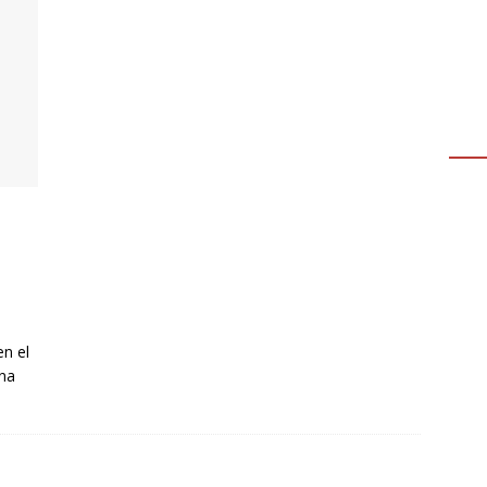
n el
una