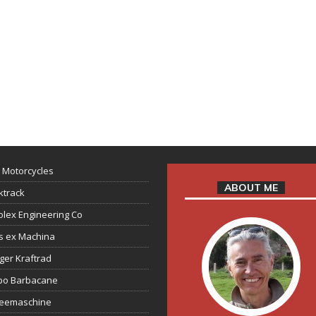
 Motorcycles
ABOUT ME
ktrack
lex Engineering Co
s ex Machina
ger Kraftrad
ppo Barbacane
feemaschine