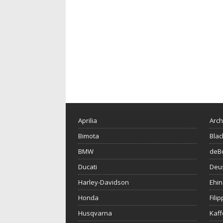
Aprilia
Arch
Bimota
Blac
BMW
deBo
Ducati
Deu
Harley-Davidson
Ehin
Honda
Fili
Husqvarna
Kaf