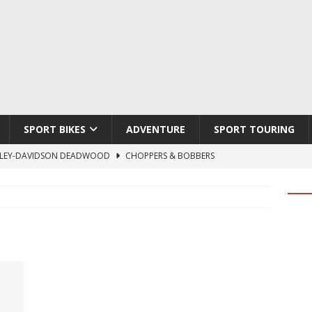
SPORT BIKES
ADVENTURE
SPORT TOURING
LEY-DAVIDSON DEADWOOD
CHOPPERS & BOBBERS
TON ATLAS APEX
ADVENTURE
TI HYPERMOTARD V2 SP
DUCATI
790 DUKE 2027
KTM
LOBO CYCLES ROYAL BLOOD
ARTESANOS