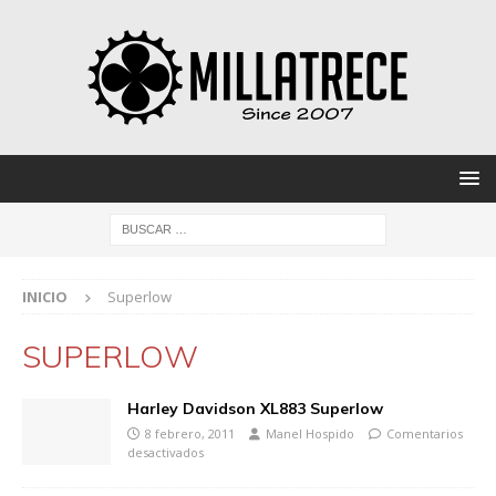
INICIO
Superlow
SUPERLOW
Harley Davidson XL883 Superlow
8 febrero, 2011
Manel Hospido
Comentarios
desactivados