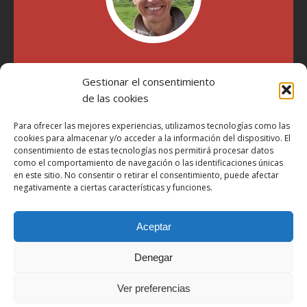
"Soy Manel Hospido, nací en Valencia en 1969 y desde el
Gestionar el consentimiento
año 2007 he escrito sobre motos en distintos medios.
Millatrece.com es una apuesta por escribir sobre lo que me
de las cookies
gusta de manera sincera y honesta. Pasa, ponte cómodo y
participa"
Para ofrecer las mejores experiencias, utilizamos tecnologías como las
cookies para almacenar y/o acceder a la información del dispositivo. El
consentimiento de estas tecnologías nos permitirá procesar datos
como el comportamiento de navegación o las identificaciones únicas
Aviso Legal
en este sitio. No consentir o retirar el consentimiento, puede afectar
Política de Privacidad
negativamente a ciertas características y funciones.
Política de Cookies
Aceptar
Más Información sobre Cookies
LOPD
Denegar
Términos y condiciones
Ver preferencias