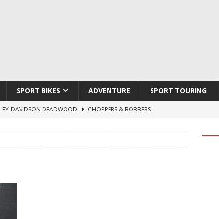
SPORT BIKES
ADVENTURE
SPORT TOURING
LEY-DAVIDSON DEADWOOD
CHOPPERS & BOBBERS
TON ATLAS APEX
ADVENTURE
TI HYPERMOTARD V2 SP
DUCATI
790 DUKE 2027
KTM
LOBO CYCLES ROYAL BLOOD
ARTESANOS