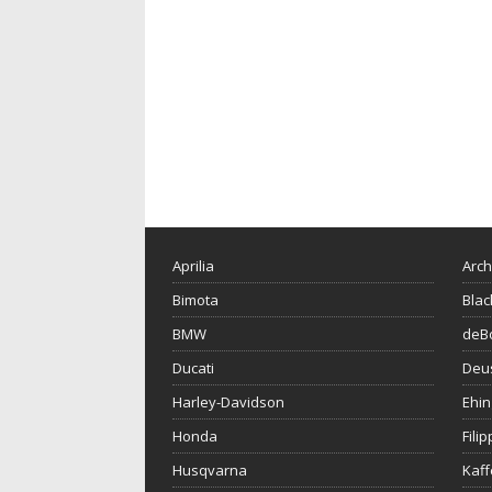
Aprilia
Arch
Bimota
Blac
BMW
deBo
Ducati
Deu
Harley-Davidson
Ehin
Honda
Fili
Husqvarna
Kaf