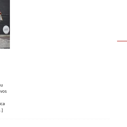
su
evos
ica
…]