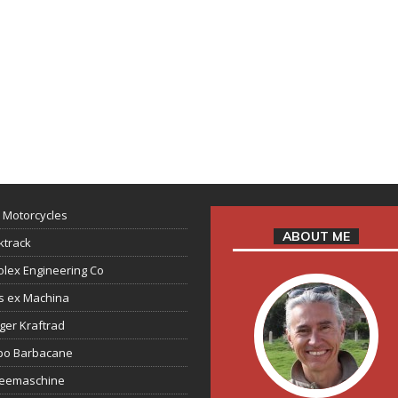
 Motorcycles
ABOUT ME
ktrack
lex Engineering Co
s ex Machina
ger Kraftrad
ppo Barbacane
feemaschine