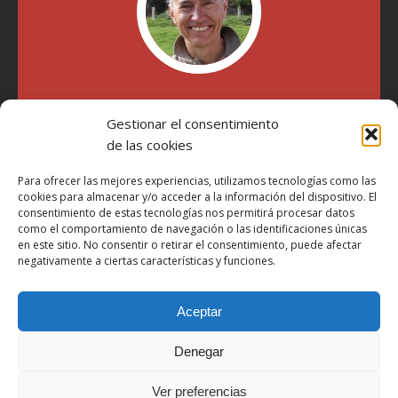
"Soy Manel Hospido, nací en Valencia en 1969 y desde el
Gestionar el consentimiento
año 2007 he escrito sobre motos en distintos medios.
Millatrece.com es una apuesta por escribir sobre lo que me
de las cookies
gusta de manera sincera y honesta. Pasa, ponte cómodo y
participa"
Para ofrecer las mejores experiencias, utilizamos tecnologías como las
cookies para almacenar y/o acceder a la información del dispositivo. El
consentimiento de estas tecnologías nos permitirá procesar datos
como el comportamiento de navegación o las identificaciones únicas
Aviso Legal
en este sitio. No consentir o retirar el consentimiento, puede afectar
Política de Privacidad
negativamente a ciertas características y funciones.
Política de Cookies
Aceptar
Más Información sobre Cookies
LOPD
Denegar
Términos y condiciones
Ver preferencias