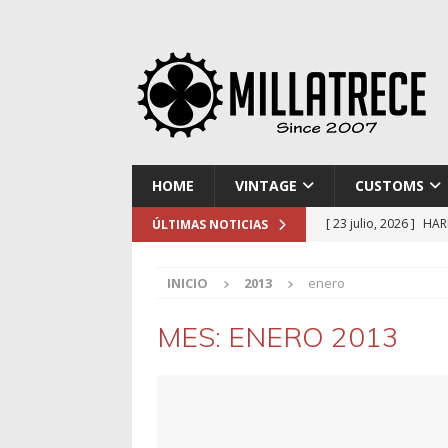
HOME
VINTAGE
CUSTOMS
[ 23 julio, 2026 ]
HAR
ÚLTIMAS NOTICIAS
[ 16 julio, 2026 ]
NOR
INICIO
2013
enero
[ 9 julio, 2026 ]
DUCA
[ 2 julio, 2026 ]
KTM 
MES:
ENERO 2013
[ 30 julio, 2026 ]
EL 