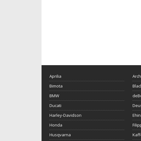
Aprilia
Arch
Bimota
Blac
BMW
deBo
Ducati
Deu
Harley-Davidson
Ehin
Honda
Fili
Husqvarna
Kaf