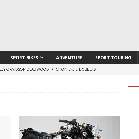
SPORT BIKES
ADVENTURE
SPORT TOURING
LEY-DAVIDSON DEADWOOD
CHOPPERS & BOBBERS
TON ATLAS APEX
ADVENTURE
TI HYPERMOTARD V2 SP
DUCATI
790 DUKE 2027
KTM
LOBO CYCLES ROYAL BLOOD
ARTESANOS