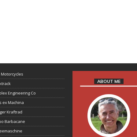
 Motorcycles
ABOUT ME
ktrack
lex Engineering Co
s ex Machina
ger Kraftrad
ppo Barbacane
feemaschine