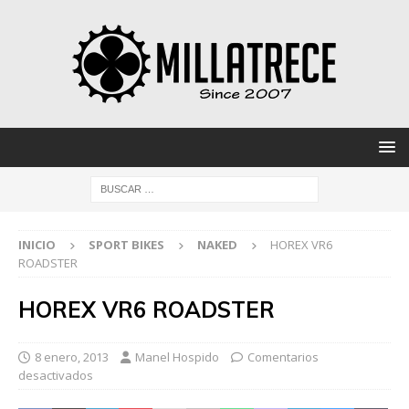
INICIO
SPORT BIKES
NAKED
HOREX VR6
ROADSTER
HOREX VR6 ROADSTER
8 enero, 2013
Manel Hospido
Comentarios
desactivados