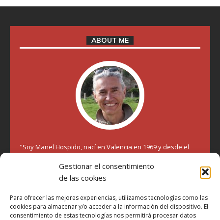
ABOUT ME
"Soy Manel Hospido, nací en Valencia en 1969 y desde el
año 2007 he escrito sobre motos en distintos medios.
Gestionar el consentimiento
Millatrece.com es una apuesta por escribir sobre lo que me
gusta de manera sincera y honesta. Pasa, ponte cómodo y
de las cookies
participa"
Para ofrecer las mejores experiencias, utilizamos tecnologías como las
cookies para almacenar y/o acceder a la información del dispositivo. El
consentimiento de estas tecnologías nos permitirá procesar datos
Aviso Legal