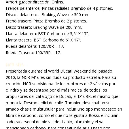
Amortiguador dirección: Öhlins.
Frenos delanteros: Pinzas radiales Brembo de 4 pistones.
Discos delanteros: Braking Wave de 300 mm.
Freno trasero: Pinza Brembo de 2 pistones.
Disco trasero: Braking Wave de 200 mm.
Llanta delantera: BST Carbono de 3,5” X 17”.
Llanta trasera: BST Carbono de 6” X 17”.
Rueda delantera: 120/70R – 17.
Rueda Trasera: 190/55R – 17.
NCR M16.
Presentada durante el World Ducati Weekend del pasado
2010, la NCR M16 es sin duda su producto estrella. Para su
creación NCR se olvidaba de los motores de 2 válvulas por
cilindro y se decantaba por el más radical de todos los
propulsores del catálogo de Ducati, el D16RR, el mismo que
monta la Desmosedici de calle. También desechaban su
amado chasis multitubular para incluir uno tipo monocasco en
fibra de carbono, como el que no le gusta a Rossi, e incluían
todo su arsenal de piezas de titanio, aluminio y el ya
mencionado carbono, para conseguir dejar su peso por