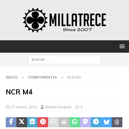
INICIO
COMPONENTES
NCR M4
NCR M4
27 marzo, 2012
Manel Hospido
2