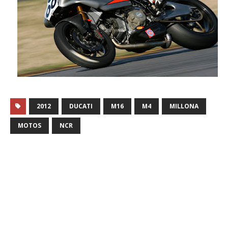
2012
DUCATI
M16
M4
MILLONA
MOTOS
NCR