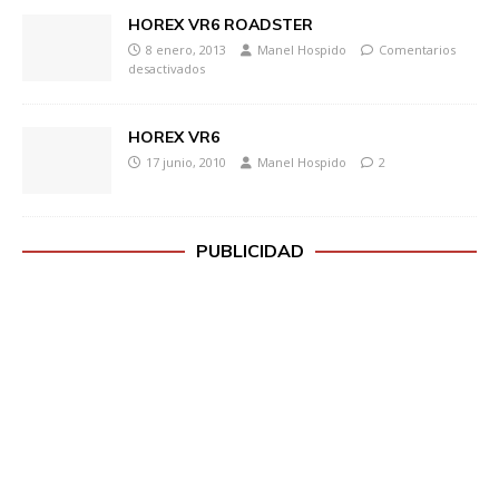
HOREX VR6 ROADSTER
8 enero, 2013
Manel Hospido
Comentarios
desactivados
HOREX VR6
17 junio, 2010
Manel Hospido
2
PUBLICIDAD