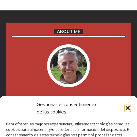
ABOUT ME
"Soy Manel Hospido, nací en Valencia en 1969 y desde el
Gestionar el consentimiento
año 2007 he escrito sobre motos en distintos medios.
Millatrece.com es una apuesta por escribir sobre lo que me
de las cookies
gusta de manera sincera y honesta. Pasa, ponte cómodo y
participa"
Para ofrecer las mejores experiencias, utilizamos tecnologías como las
cookies para almacenar y/o acceder a la información del dispositivo. El
consentimiento de estas tecnologías nos permitirá procesar datos