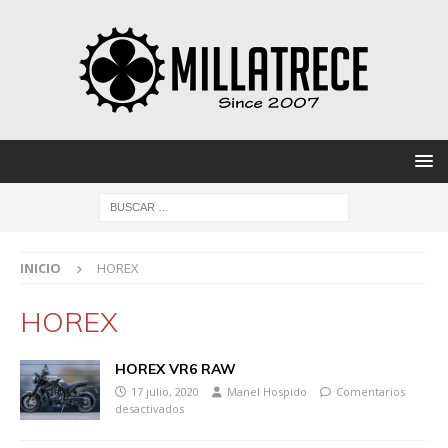
INICIO
HOREX
HOREX
HOREX VR6 RAW
17 julio, 2020
Manel Hospido
Comentarios
desactivados