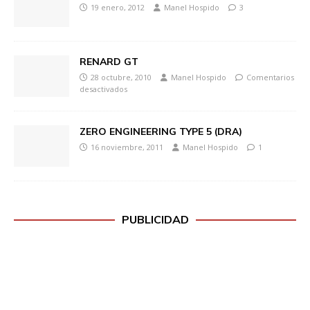
19 enero, 2012
Manel Hospido
3
RENARD GT
28 octubre, 2010
Manel Hospido
Comentarios
desactivados
ZERO ENGINEERING TYPE 5 (DRA)
16 noviembre, 2011
Manel Hospido
1
PUBLICIDAD