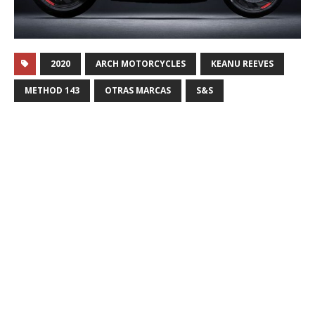
2020
ARCH MOTORCYCLES
KEANU REEVES
METHOD 143
OTRAS MARCAS
S&S