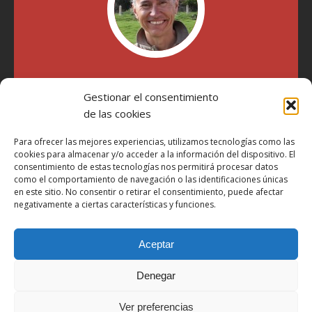
"Soy Manel Hospido, nací en Valencia en 1969 y desde el
Gestionar el consentimiento
año 2007 he escrito sobre motos en distintos medios.
Millatrece.com es una apuesta por escribir sobre lo que me
de las cookies
gusta de manera sincera y honesta. Pasa, ponte cómodo y
participa"
Para ofrecer las mejores experiencias, utilizamos tecnologías como las
cookies para almacenar y/o acceder a la información del dispositivo. El
consentimiento de estas tecnologías nos permitirá procesar datos
como el comportamiento de navegación o las identificaciones únicas
Aviso Legal
en este sitio. No consentir o retirar el consentimiento, puede afectar
Política de Privacidad
negativamente a ciertas características y funciones.
Política de Cookies
Aceptar
Más Información sobre Cookies
LOPD
Denegar
Términos y condiciones
Ver preferencias