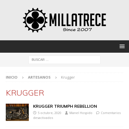
INICIO
ARTESANOS
Krugger
KRUGGER
KRUGGER TRIUMPH REBELLION
5 octubre, 2020
Manel Hospido
Comentarios
desactivados