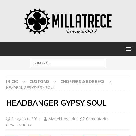
INICIO
CUSTOMS
CHOPPERS & BOBBERS
HEADBANGER GYPSY SOUL
HEADBANGER GYPSY SOUL
11 agosto, 2011
Manel Hospido
Comentarios
desactivados