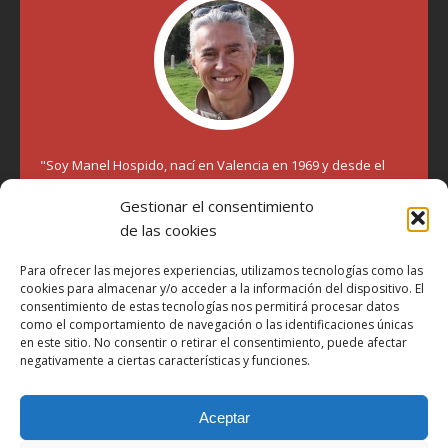
"Soy Manel Hospido, nací en Valencia en 1969 y desde el
año 2007 he escrito sobre motos en distintos medios.
Millatrece.com es una apuesta por escribir sobre lo que me
Gestionar el consentimiento
gusta de manera sincera y honesta. Pasa, ponte cómodo y
de las cookies
participa"
Para ofrecer las mejores experiencias, utilizamos tecnologías como las
cookies para almacenar y/o acceder a la información del dispositivo. El
Aviso Legal
consentimiento de estas tecnologías nos permitirá procesar datos
como el comportamiento de navegación o las identificaciones únicas
Política de Privacidad
en este sitio. No consentir o retirar el consentimiento, puede afectar
negativamente a ciertas características y funciones.
Política de Cookies
Más Información sobre Cookies
Aceptar
LOPD