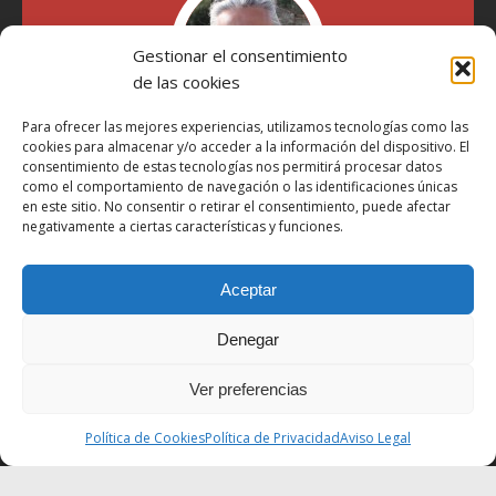
Gestionar el consentimiento
de las cookies
Para ofrecer las mejores experiencias, utilizamos tecnologías como las
cookies para almacenar y/o acceder a la información del dispositivo. El
"Soy Manel Hospido, nací en Valencia en 1969 y desde el
consentimiento de estas tecnologías nos permitirá procesar datos
año 2007 he escrito sobre motos en distintos medios.
como el comportamiento de navegación o las identificaciones únicas
en este sitio. No consentir o retirar el consentimiento, puede afectar
Millatrece.com es una apuesta por escribir sobre lo que me
negativamente a ciertas características y funciones.
gusta de manera sincera y honesta. Pasa, ponte cómodo y
participa"
Aceptar
Aviso Legal
Denegar
Política de Privacidad
Política de Cookies
Ver preferencias
Más Información sobre Cookies
Política de Cookies
Política de Privacidad
Aviso Legal
LOPD
Términos y condiciones