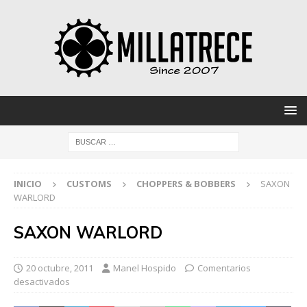
INICIO
CUSTOMS
CHOPPERS & BOBBERS
SAXON
WARLORD
SAXON WARLORD
20 octubre, 2011
Manel Hospido
Comentarios
desactivados