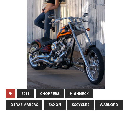
2011
CHOPPERS
HIGHNECK
OTRAS MARCAS
SAXON
SSCYCLES
WARLORD