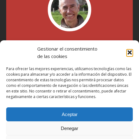
"Soy Manel Hospido, nací en Valencia en 1969 y desde el
año 2007 he escrito sobre motos en distintos medios.
Gestionar el consentimiento
Millatrece.com es una apuesta por escribir sobre lo que me
de las cookies
gusta de manera sincera y honesta. Pasa, ponte cómodo y
participa"
Para ofrecer las mejores experiencias, utilizamos tecnologías como las
cookies para almacenar y/o acceder a la información del dispositivo. El
consentimiento de estas tecnologías nos permitirá procesar datos
como el comportamiento de navegación o las identificaciones únicas
Aviso Legal
en este sitio. No consentir o retirar el consentimiento, puede afectar
Política de Privacidad
negativamente a ciertas características y funciones.
Política de Cookies
Aceptar
Más Información sobre Cookies
LOPD
Denegar
Términos y condiciones