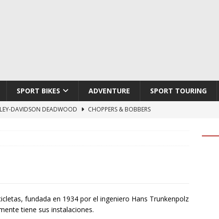
SPORT BIKES
ADVENTURE
SPORT TOURING
LEY-DAVIDSON DEADWOOD
CHOPPERS & BOBBERS
TON ATLAS APEX
ADVENTURE
TI HYPERMOTARD V2 SP
DUCATI
790 DUKE 2027
KTM
LOBO CYCLES ROYAL BLOOD
ARTESANOS
icletas, fundada en 1934 por el ingeniero Hans Trunkenpolz
mente tiene sus instalaciones.