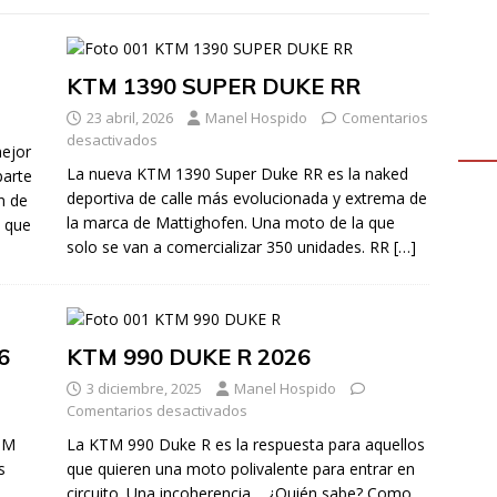
KTM 1390 SUPER DUKE RR
23 abril, 2026
Manel Hospido
Comentarios
desactivados
ejor
La nueva KTM 1390 Super Duke RR es la naked
parte
deportiva de calle más evolucionada y extrema de
n de
la marca de Mattighofen. Una moto de la que
o que
solo se van a comercializar 350 unidades. RR
[…]
6
KTM 990 DUKE R 2026
3 diciembre, 2025
Manel Hospido
Comentarios desactivados
KTM
La KTM 990 Duke R es la respuesta para aquellos
s
que quieren una moto polivalente para entrar en
circuito. Una incoherencia… ¿Quién sabe? Como