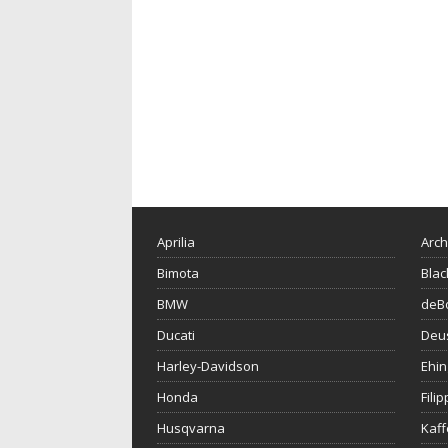
Aprilia
Arch
Bimota
Blac
BMW
deBo
Ducati
Deu
Harley-Davidson
Ehin
Honda
Fili
Husqvarna
Kaf