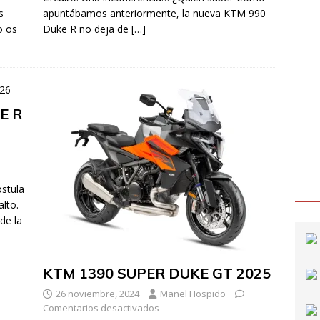
s
apuntábamos anteriormente, la nueva KTM 990
o os
Duke R no deja de
[…]
E R
stula
alto.
de la
KTM 1390 SUPER DUKE GT 2025
26 noviembre, 2024
Manel Hospido
Comentarios desactivados