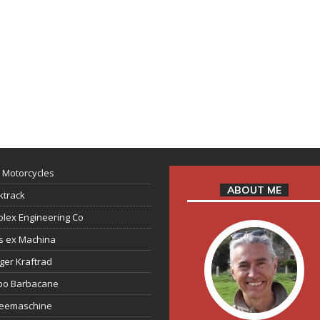
 Motorcycles
ABOUT ME
ktrack
lex Engineering Co
s ex Machina
ger Kraftrad
ppo Barbacane
feemaschine