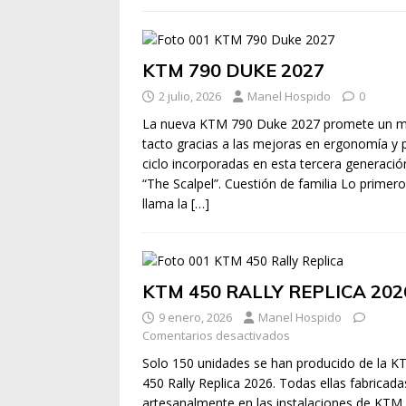
KTM 790 DUKE 2027
2 julio, 2026
Manel Hospido
0
La nueva KTM 790 Duke 2027 promete un m
tacto gracias a las mejoras en ergonomía y 
ciclo incorporadas en esta tercera generació
“The Scalpel”. Cuestión de familia Lo primer
llama la
[…]
KTM 450 RALLY REPLICA 202
9 enero, 2026
Manel Hospido
Comentarios desactivados
Solo 150 unidades se han producido de la 
450 Rally Replica 2026. Todas ellas fabricada
artesanalmente en las instalaciones de KTM