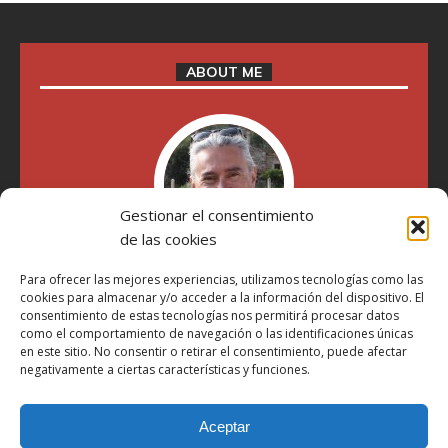
ABOUT ME
Gestionar el consentimiento
de las cookies
Para ofrecer las mejores experiencias, utilizamos tecnologías como las
"Soy Manel Hospido, nací en Valencia en 1969 y desde el
cookies para almacenar y/o acceder a la información del dispositivo. El
año 2007 he escrito sobre motos en distintos medios.
consentimiento de estas tecnologías nos permitirá procesar datos
Millatrece.com es una apuesta por escribir sobre lo que me
como el comportamiento de navegación o las identificaciones únicas
gusta de manera sincera y honesta. Pasa, ponte cómodo y
en este sitio. No consentir o retirar el consentimiento, puede afectar
participa"
negativamente a ciertas características y funciones.
Aceptar
Aviso Legal