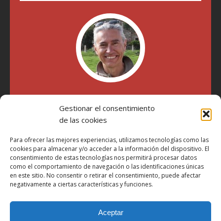
"Soy Manel Hospido, nací en Valencia en 1969 y desde el
Gestionar el consentimiento
año 2007 he escrito sobre motos en distintos medios.
Millatrece.com es una apuesta por escribir sobre lo que me
de las cookies
gusta de manera sincera y honesta. Pasa, ponte cómodo y
participa"
Para ofrecer las mejores experiencias, utilizamos tecnologías como las
cookies para almacenar y/o acceder a la información del dispositivo. El
consentimiento de estas tecnologías nos permitirá procesar datos
como el comportamiento de navegación o las identificaciones únicas
Aviso Legal
en este sitio. No consentir o retirar el consentimiento, puede afectar
Política de Privacidad
negativamente a ciertas características y funciones.
Política de Cookies
Aceptar
Más Información sobre Cookies