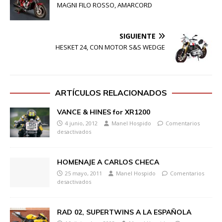
MAGNI FILO ROSSO, AMARCORD
SIGUIENTE
HESKET 24, CON MOTOR S&S WEDGE
ARTÍCULOS RELACIONADOS
VANCE & HINES for XR1200
4 junio, 2012
Manel Hospido
Comentarios
desactivados
HOMENAJE A CARLOS CHECA
25 mayo, 2011
Manel Hospido
Comentarios
desactivados
RAD 02, SUPERTWINS A LA ESPAÑOLA