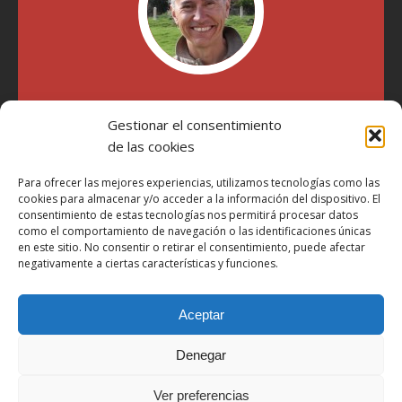
"Soy Manel Hospido, nací en Valencia en 1969 y desde el
Gestionar el consentimiento
año 2007 he escrito sobre motos en distintos medios.
Millatrece.com es una apuesta por escribir sobre lo que me
de las cookies
gusta de manera sincera y honesta. Pasa, ponte cómodo y
participa"
Para ofrecer las mejores experiencias, utilizamos tecnologías como las
cookies para almacenar y/o acceder a la información del dispositivo. El
consentimiento de estas tecnologías nos permitirá procesar datos
como el comportamiento de navegación o las identificaciones únicas
Aviso Legal
en este sitio. No consentir o retirar el consentimiento, puede afectar
Política de Privacidad
negativamente a ciertas características y funciones.
Política de Cookies
Aceptar
Más Información sobre Cookies
LOPD
Denegar
Términos y condiciones
Ver preferencias