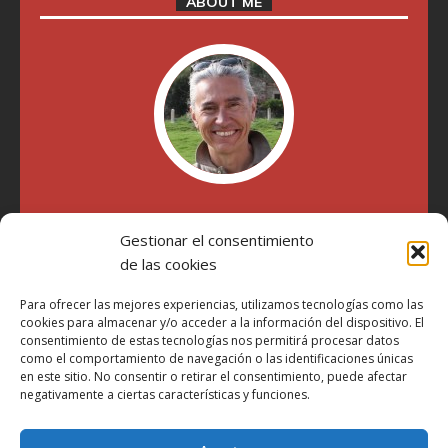
ABOUT ME
"Soy Manel Hospido, nací en Valencia en 1969 y desde el
Gestionar el consentimiento
año 2007 he escrito sobre motos en distintos medios.
Millatrece.com es una apuesta por escribir sobre lo que me
de las cookies
gusta de manera sincera y honesta. Pasa, ponte cómodo y
participa"
Para ofrecer las mejores experiencias, utilizamos tecnologías como las
cookies para almacenar y/o acceder a la información del dispositivo. El
consentimiento de estas tecnologías nos permitirá procesar datos
como el comportamiento de navegación o las identificaciones únicas
Aviso Legal
en este sitio. No consentir o retirar el consentimiento, puede afectar
Política de Privacidad
negativamente a ciertas características y funciones.
Política de Cookies