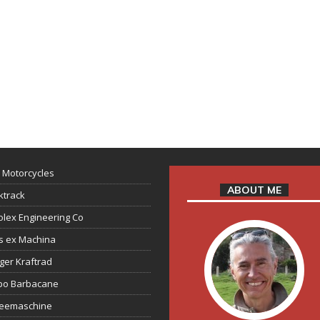
 Motorcycles
ABOUT ME
ktrack
lex Engineering Co
s ex Machina
ger Kraftrad
ppo Barbacane
feemaschine