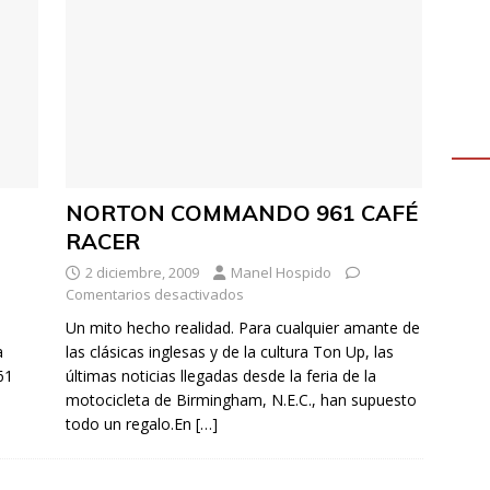
NORTON COMMANDO 961 CAFÉ
RACER
2 diciembre, 2009
Manel Hospido
Comentarios desactivados
Un mito hecho realidad. Para cualquier amante de
a
las clásicas inglesas y de la cultura Ton Up, las
61
últimas noticias llegadas desde la feria de la
motocicleta de Birmingham, N.E.C., han supuesto
todo un regalo.En
[…]