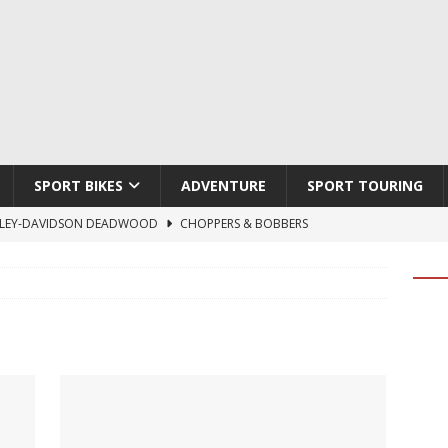
SPORT BIKES
ADVENTURE
SPORT TOURING
LEY-DAVIDSON DEADWOOD
CHOPPERS & BOBBERS
TON ATLAS APEX
ADVENTURE
TI HYPERMOTARD V2 SP
DUCATI
790 DUKE 2027
KTM
LOBO CYCLES ROYAL BLOOD
ARTESANOS