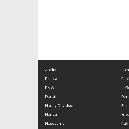
Aprilia
Arch
Bimota
Blac
BMW
deBo
Ducati
Deu
Harley-Davidson
Ehin
Honda
Fili
Husqvarna
Kaf