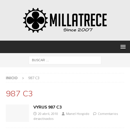
INICIO
987 C3
987 C3
VYRUS 987 C3
20 abril, 2010
Manel Hospido
Comentarios
desactivados