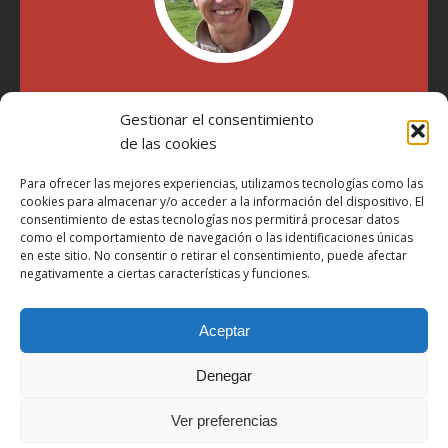
"Soy Manel Hospido, nací en Valencia en 1969 y desde el
Gestionar el consentimiento
año 2007 he escrito sobre motos en distintos medios.
Millatrece.com es una apuesta por escribir sobre lo que me
de las cookies
gusta de manera sincera y honesta. Pasa, ponte cómodo y
participa"
Para ofrecer las mejores experiencias, utilizamos tecnologías como las
cookies para almacenar y/o acceder a la información del dispositivo. El
consentimiento de estas tecnologías nos permitirá procesar datos
como el comportamiento de navegación o las identificaciones únicas
Aviso Legal
en este sitio. No consentir o retirar el consentimiento, puede afectar
Política de Privacidad
negativamente a ciertas características y funciones.
Política de Cookies
Aceptar
Más Información sobre Cookies
LOPD
Denegar
Términos y condiciones
Ver preferencias