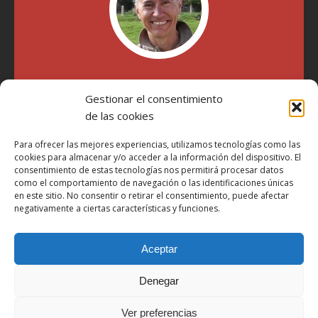
"Soy Manel Hospido, nací en Valencia en 1969 y desde el
Gestionar el consentimiento
año 2007 he escrito sobre motos en distintos medios.
Millatrece.com es una apuesta por escribir sobre lo que me
de las cookies
gusta de manera sincera y honesta. Pasa, ponte cómodo y
participa"
Para ofrecer las mejores experiencias, utilizamos tecnologías como las
cookies para almacenar y/o acceder a la información del dispositivo. El
consentimiento de estas tecnologías nos permitirá procesar datos
como el comportamiento de navegación o las identificaciones únicas
Aviso Legal
en este sitio. No consentir o retirar el consentimiento, puede afectar
Política de Privacidad
negativamente a ciertas características y funciones.
Política de Cookies
Aceptar
Más Información sobre Cookies
LOPD
Denegar
Términos y condiciones
Ver preferencias