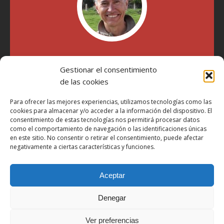
"Soy Manel Hospido, nací en Valencia en 1969 y desde el
Gestionar el consentimiento
año 2007 he escrito sobre motos en distintos medios.
Millatrece.com es una apuesta por escribir sobre lo que me
de las cookies
gusta de manera sincera y honesta. Pasa, ponte cómodo y
participa"
Para ofrecer las mejores experiencias, utilizamos tecnologías como las
cookies para almacenar y/o acceder a la información del dispositivo. El
consentimiento de estas tecnologías nos permitirá procesar datos
como el comportamiento de navegación o las identificaciones únicas
Aviso Legal
en este sitio. No consentir o retirar el consentimiento, puede afectar
Política de Privacidad
negativamente a ciertas características y funciones.
Política de Cookies
Aceptar
Más Información sobre Cookies
LOPD
Denegar
Términos y condiciones
Ver preferencias