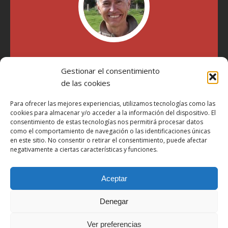
"Soy Manel Hospido, nací en Valencia en 1969 y desde el
Gestionar el consentimiento
año 2007 he escrito sobre motos en distintos medios.
Millatrece.com es una apuesta por escribir sobre lo que me
de las cookies
gusta de manera sincera y honesta. Pasa, ponte cómodo y
participa"
Para ofrecer las mejores experiencias, utilizamos tecnologías como las
cookies para almacenar y/o acceder a la información del dispositivo. El
consentimiento de estas tecnologías nos permitirá procesar datos
como el comportamiento de navegación o las identificaciones únicas
Aviso Legal
en este sitio. No consentir o retirar el consentimiento, puede afectar
Política de Privacidad
negativamente a ciertas características y funciones.
Política de Cookies
Aceptar
Más Información sobre Cookies
LOPD
Denegar
Términos y condiciones
Ver preferencias