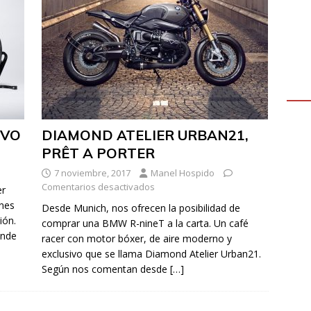
EVO
DIAMOND ATELIER URBAN21,
PRÊT A PORTER
7 noviembre, 2017
Manel Hospido
Comentarios desactivados
er
ones
Desde Munich, nos ofrecen la posibilidad de
ión.
comprar una BMW R-nineT a la carta. Un café
onde
racer con motor bóxer, de aire moderno y
exclusivo que se llama Diamond Atelier Urban21.
Según nos comentan desde
[…]