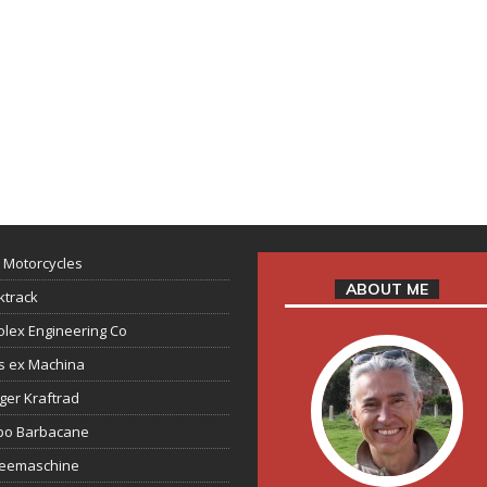
 Motorcycles
ABOUT ME
ktrack
lex Engineering Co
s ex Machina
ger Kraftrad
ppo Barbacane
feemaschine