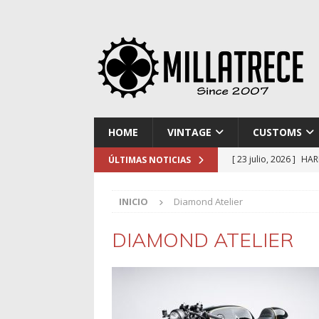
HOME
VINTAGE
CUSTOMS
[ 23 julio, 2026 ]
HAR
ÚLTIMAS NOTICIAS
[ 16 julio, 2026 ]
NOR
INICIO
Diamond Atelier
[ 9 julio, 2026 ]
DUCA
[ 2 julio, 2026 ]
KTM 
DIAMOND ATELIER
[ 30 julio, 2026 ]
EL 