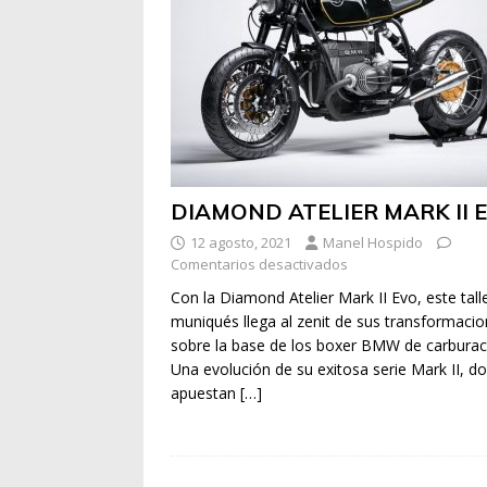
DIAMOND ATELIER MARK II 
12 agosto, 2021
Manel Hospido
Comentarios desactivados
Con la Diamond Atelier Mark II Evo, este tall
muniqués llega al zenit de sus transformaci
sobre la base de los boxer BMW de carburac
Una evolución de su exitosa serie Mark II, d
apuestan
[…]