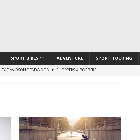
SPORT BIKES
ADVENTURE
SPORT TOURING
LEY-DAVIDSON DEADWOOD
CHOPPERS & BOBBERS
TON ATLAS APEX
ADVENTURE
TI HYPERMOTARD V2 SP
DUCATI
790 DUKE 2027
KTM
LOBO CYCLES ROYAL BLOOD
ARTESANOS