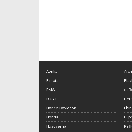
Aprilia
Arch
Bimota
Blac
BMW
deBo
Ducati
Deu
Harley-Davidson
Ehin
Honda
Fili
Husqvarna
Kaf