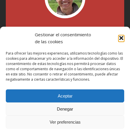
"Soy Manel Hospido, nací en Valencia en 1969 y desde el
Gestionar el consentimiento
año 2007 he escrito sobre motos en distintos medios.
Millatrece.com es una apuesta por escribir sobre lo que me
de las cookies
gusta de manera sincera y honesta. Pasa, ponte cómodo y
participa"
Para ofrecer las mejores experiencias, utilizamos tecnologías como las
cookies para almacenar y/o acceder a la información del dispositivo. El
consentimiento de estas tecnologías nos permitirá procesar datos
como el comportamiento de navegación o las identificaciones únicas
Aviso Legal
en este sitio. No consentir o retirar el consentimiento, puede afectar
Política de Privacidad
negativamente a ciertas características y funciones.
Política de Cookies
Aceptar
Más Información sobre Cookies
LOPD
Denegar
Términos y condiciones
Ver preferencias