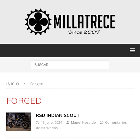
INICIO
Forged
FORGED
RSD INDIAN SCOUT
19 julio, 2024
Manel Hospido
Comentarios
desactivados