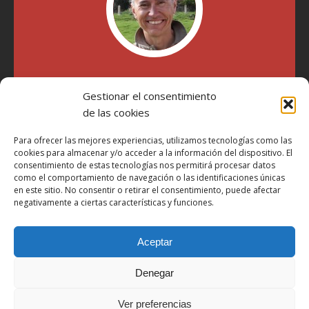
"Soy Manel Hospido, nací en Valencia en 1969 y desde el
Gestionar el consentimiento
año 2007 he escrito sobre motos en distintos medios.
Millatrece.com es una apuesta por escribir sobre lo que me
de las cookies
gusta de manera sincera y honesta. Pasa, ponte cómodo y
participa"
Para ofrecer las mejores experiencias, utilizamos tecnologías como las
cookies para almacenar y/o acceder a la información del dispositivo. El
consentimiento de estas tecnologías nos permitirá procesar datos
como el comportamiento de navegación o las identificaciones únicas
Aviso Legal
en este sitio. No consentir o retirar el consentimiento, puede afectar
Política de Privacidad
negativamente a ciertas características y funciones.
Política de Cookies
Aceptar
Más Información sobre Cookies
LOPD
Denegar
Términos y condiciones
Ver preferencias