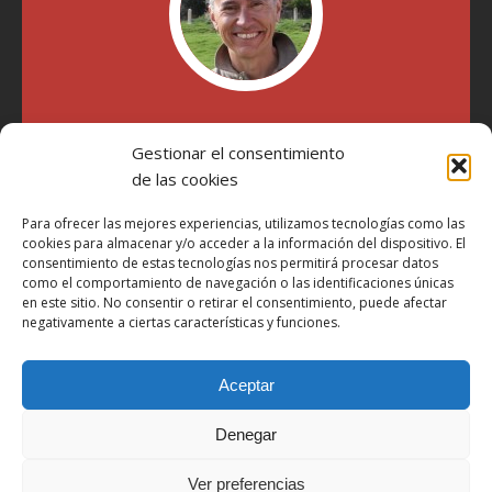
"Soy Manel Hospido, nací en Valencia en 1969 y desde el
Gestionar el consentimiento
año 2007 he escrito sobre motos en distintos medios.
Millatrece.com es una apuesta por escribir sobre lo que me
de las cookies
gusta de manera sincera y honesta. Pasa, ponte cómodo y
participa"
Para ofrecer las mejores experiencias, utilizamos tecnologías como las
cookies para almacenar y/o acceder a la información del dispositivo. El
consentimiento de estas tecnologías nos permitirá procesar datos
como el comportamiento de navegación o las identificaciones únicas
Aviso Legal
en este sitio. No consentir o retirar el consentimiento, puede afectar
Política de Privacidad
negativamente a ciertas características y funciones.
Política de Cookies
Aceptar
Más Información sobre Cookies
LOPD
Denegar
Términos y condiciones
Ver preferencias